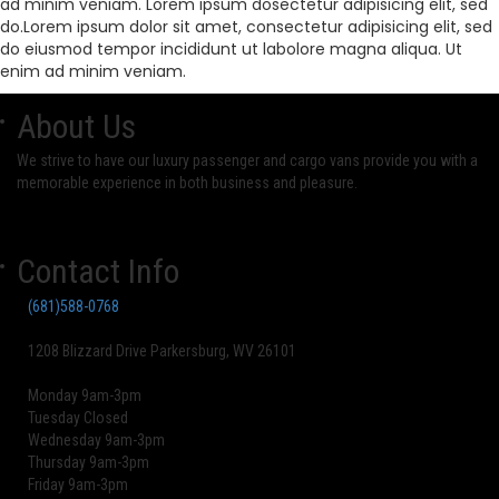
ad minim veniam. Lorem ipsum dosectetur adipisicing elit, sed
do.Lorem ipsum dolor sit amet, consectetur adipisicing elit, sed
do eiusmod tempor incididunt ut labolore magna aliqua. Ut
enim ad minim veniam.
About Us
We strive to have our luxury passenger and cargo vans provide you with a
memorable experience in both business and pleasure.
Contact Info
(681)588-0768
1208 Blizzard Drive Parkersburg, WV 26101
Monday 9am-3pm
Tuesday Closed
Wednesday 9am-3pm
Thursday 9am-3pm
Friday 9am-3pm